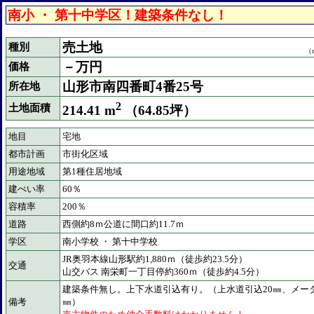
南小 ・ 第十中学区！建築条件なし！
売土地
種別
（o
－万円
価格
山形市南四番町4番25号
所在地
2
土地面積
214.41 m
（64.85坪）
地目
宅地
都市計画
市街化区域
用途地域
第1種住居地域
建ぺい率
60％
容積率
200％
道路
西側約8ｍ公道に間口約11.7ｍ
学区
南小学校 ・ 第十中学校
JR奥羽本線山形駅約1,880ｍ（徒歩約23.5分）
交通
山交バス 南栄町一丁目停約360ｍ（徒歩約4.5分）
建築条件無し。上下水道引込有り。（上水道引込20㎜、メータ
備考
㎜）