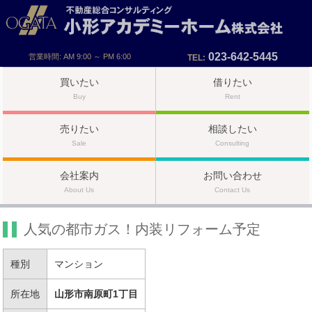
023-642-5445
営業時間: AM 9:00 ～ PM 6:00
TEL:
買いたい
借りたい
Buy
Rent
売りたい
相談したい
Sale
Consulting
会社案内
お問い合わせ
About Us
Contact Us
人気の都市ガス！内装リフォーム予定
種別
マンション
所在地
山形市南原町1丁目